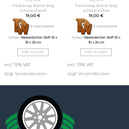
TASCHEN
TASCHEN
Packaway Barrel Bag
Packaway Barrel Bag
schwarz/weiß
schwarz/olive
19,00
€
19,00
€
6 verschiedene
6 verschiedene
Farben
Wasserdichter Stoff 50 x
Farben
Wasserdichter Stoff 50 x
30 x 26 cm
30 x 26 cm
ADD TO CART
ADD TO CART
incl. 19% VAT
incl. 19% VAT
zzgl.
Versandkosten
zzgl.
Versandkosten