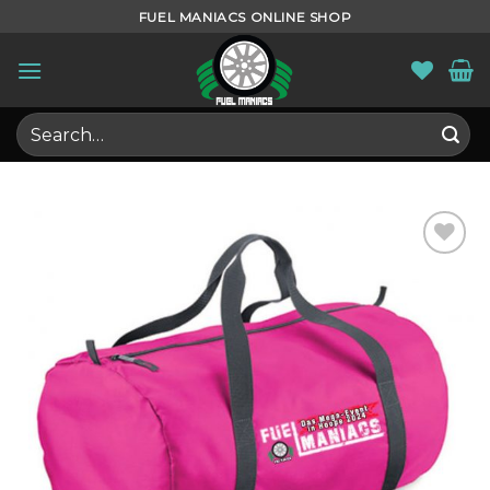
Skip
FUEL MANIACS ONLINE SHOP
to
content
Search
for: