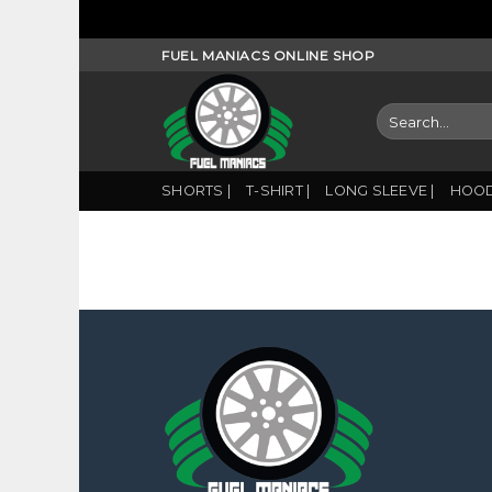
Skip
FUEL MANIACS ONLINE SHOP
to
content
Search
for:
SHORTS |
T-SHIRT |
LONG SLEEVE |
HOOD