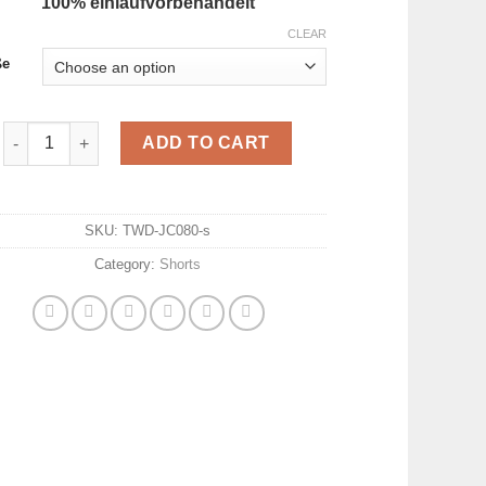
100% einlaufvorbehandelt
CLEAR
ße
Cool Shorts schwarz quantity
ADD TO CART
SKU:
TWD-JC080-s
Category:
Shorts