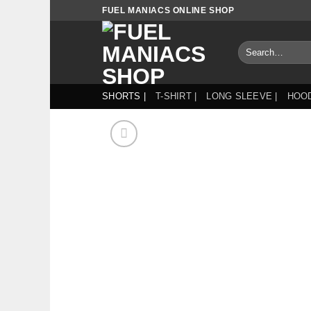
Skip
FUEL MANIACS ONLINE SHOP
to
content
Search
for:
SHORTS |
T-SHIRT |
LONG SLEEVE |
HOOD