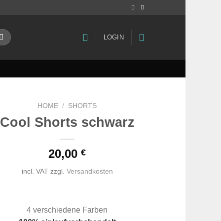
LOGIN
HOME
/
SHORTS
Cool Shorts schwarz
20,00
€
incl. VAT
zzgl.
Versandkosten
4 verschiedene Farben