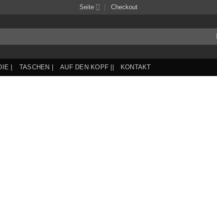
Seite
Checkout
IE |
TASCHEN |
AUF DEN KOPF ||
KONTAKT