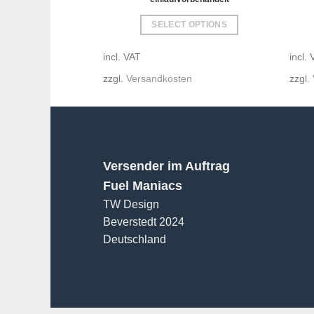
SELECT OPTIONS
This
incl. VAT
incl.
product
has
zzgl.
Versandkosten
zzgl.
multiple
variants.
The
options
may
Versender im Auftrag
be
Fuel Maniacs
chosen
on
TW Design
the
Beverstedt 2024
product
Deutschland
page